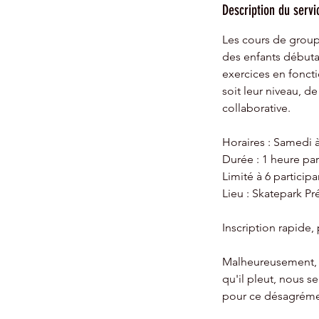
m
Description du servi
i
Les cours de group
n
des enfants débutant
é
exercices en fonct
soit leur niveau, d
collaborative.
Horaires : Samedi 
Durée : 1 heure par
Limité à 6 participa
Lieu : Skatepark Pr
Inscription rapide, 
Malheureusement, n
qu'il pleut, nous 
pour ce désagréme