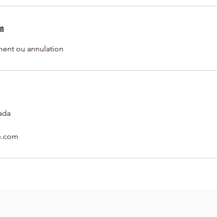
on
ent ou annulation
ada
e.com