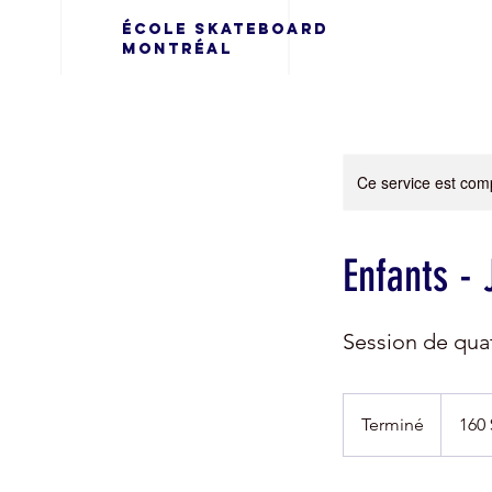
École Skateboard
Montréal
Ce service est comp
Enfants - 
Session de quat
160 dolla
canadien
Terminé
T
160 
e
r