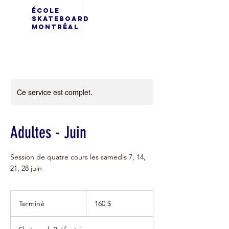
École
Skateboard
Montréal
Ce service est complet.
Adultes - Juin
Session de quatre cours les samedis 7, 14,
21, 28 juin
160 dollars
canadiens
Terminé
T
160 $
e
r